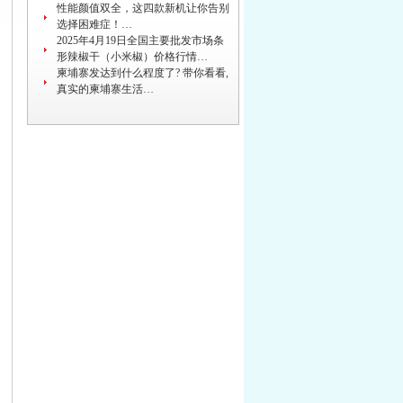
性能颜值双全，这四款新机让你告别
选择困难症！…
2025年4月19日全国主要批发市场条
形辣椒干（小米椒）价格行情…
柬埔寨发达到什么程度了? 带你看看,
真实的柬埔寨生活…