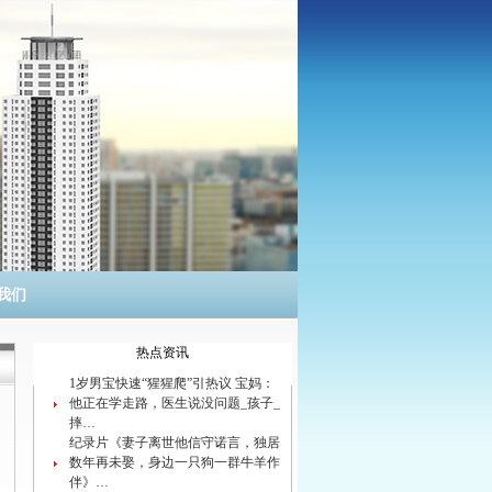
我们
热点资讯
1岁男宝快速“猩猩爬”引热议 宝妈：
他正在学走路，医生说没问题_孩子_
摔…
纪录片《妻子离世他信守诺言，独居
数年再未娶，身边一只狗一群牛羊作
伴》…